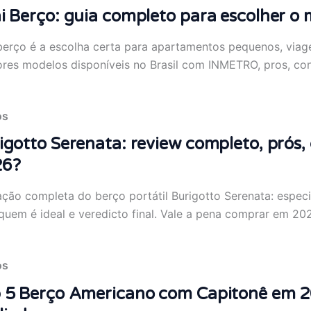
i Berço: guia completo para escolher o
berço é a escolha certa para apartamentos pequenos, via
res modelos disponíveis no Brasil com INMETRO, pros, co
os
igotto Serenata: review completo, prós,
26?
ação completa do berço portátil Burigotto Serenata: especif
quem é ideal e veredicto final. Vale a pena comprar em 20
os
 5 Berço Americano com Capitonê em 20