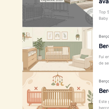
ava
Top 5
Baby 
Berç
Ber
Fui e
de se
Berç
Ber
Este 
berço