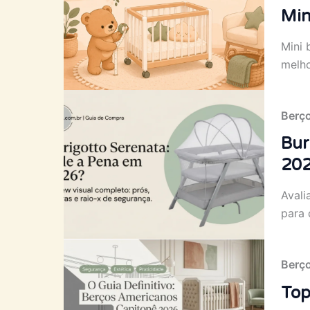
Min
Mini 
melho
Berç
Bur
20
Avali
para 
Berç
Top