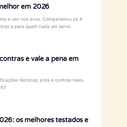
 melhor em 2026
gens e uso nos avós. Comparamos os 4
ntras e para quem cada um serve.
 contras e vale a pena em
icações técnicas, prós e contras reais,
26?
26: os melhores testados e