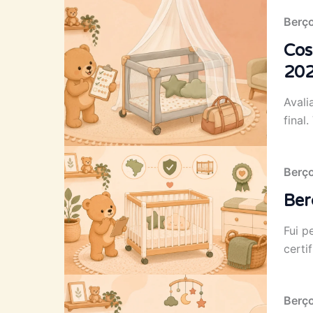
Berç
Cos
20
Avali
final
Berç
Ber
Fui p
certi
Berç