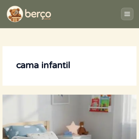
Ir
para
o
conteúdo
cama infantil