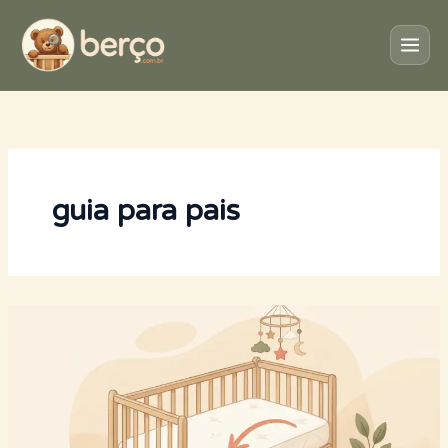
Ir
para
o
conteúdo
guia para pais