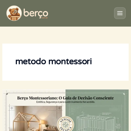
Ir
para
o
conteúdo
metodo montessori